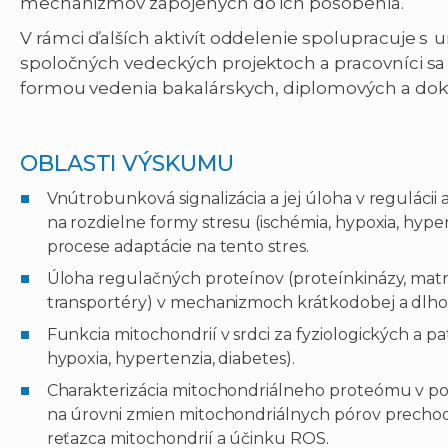
mechanizmov zapojených do ich pôsobenia.
V rámci ďalších aktivít oddelenie spolupracuje s u
spoločných vedeckých projektoch a pracovníci s
formou vedenia bakalárskych, diplomových a dok
OBLASTI VÝSKUMU
Vnútrobunková signalizácia a jej úloha v reguláci
na rozdielne formy stresu (ischémia, hypoxia, hyper
procese adaptácie na tento stres.
Úloha regulačných proteínov (proteínkinázy, matr
transportéry) v mechanizmoch krátkodobej a dlho
Funkcia mitochondrií v srdci za fyziologických a p
hypoxia, hypertenzia, diabetes).
Charakterizácia mitochondriálneho proteómu v p
na úrovni zmien mitochondriálnych pórov prechod
reťazca mitochondrií a účinku ROS.