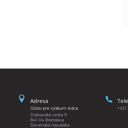
Adresa
Tel
Ústav pre výskum srdca
+421 
Dúbravská cesta 9
841 04 Bratislava
Slovenská republika