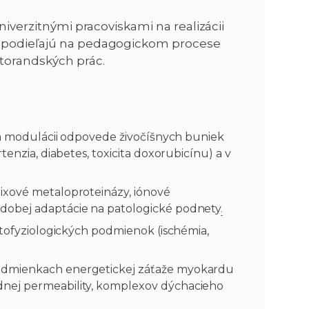
niverzitnými pracoviskami na realizácii
a podieľajú na pedagogickom procese
torandských prác.
i a modulácii odpovede živočíšnych buniek
tenzia, diabetes, toxicita doxorubicínu) a v
ixové metaloproteinázy, iónové
dobej adaptácie na patologické podnety
.
atofyziologických podmienok (ischémia,
odmienkach energetickej záťaže myokardu
nej permeability, komplexov dýchacieho