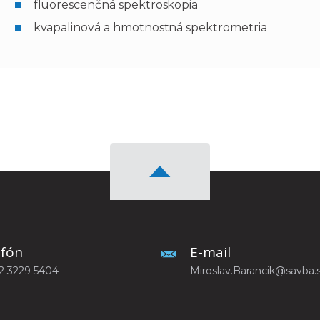
fluorescenčná spektroskopia
kvapalinová a hmotnostná spektrometria
efón
E-mail
2 3229 5404
Miroslav.Barancik@savba.