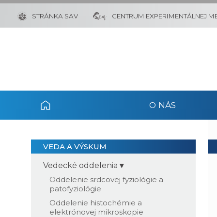
STRÁNKA SAV
CENTRUM EXPERIMENTÁLNEJ ME
O NÁS
VEDA A VÝSKUM
Vedecké oddelenia
Oddelenie srdcovej fyziológie a
patofyziológie
Oddelenie histochémie a
elektrónovej mikroskopie