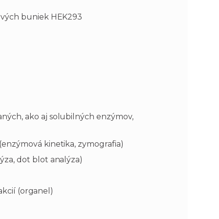
kových buniek HEK293
ých, ako aj solubilných enzýmov,
(enzýmová kinetika, zymografia)
za, dot blot analýza)
akcií (organel)