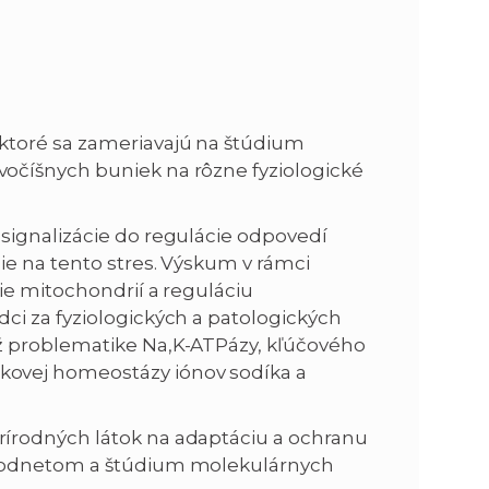
n
e
i
x
ktoré sa zameriavajú na štúdium
e
t
očíšnych buniek na rôzne fyziologické
signalizácie do regulácie odpovedí
e na tento stres. Výskum v rámci
ie mitochondrií a reguláciu
ci za fyziologických a patologických
ž problematike Na,K-ATPázy, kľúčového
ovej homeostázy iónov sodíka a
írodných látok na adaptáciu a ochranu
 podnetom a štúdium molekulárnych