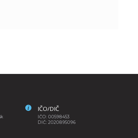
IČO/DIČ
sk
IČO: 00598453
DIČ: 2020895096