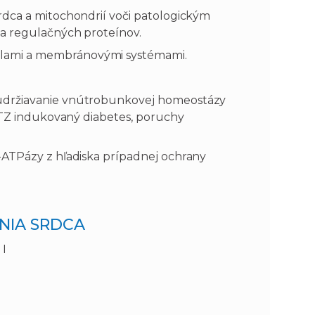
rdca a mitochondrií voči patologickým
 a regulačných proteínov.
lami a membránovými systémami.
udržiavanie vnútrobunkovej homeostázy
 STZ indukovaný diabetes, poruchy
-ATPázy z hľadiska prípadnej ochrany
NIA SRDCA
 I