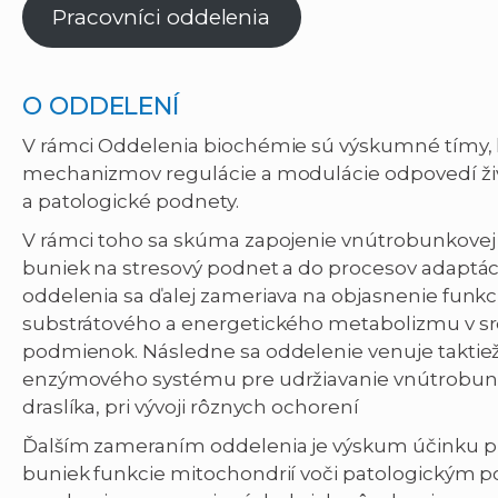
Pracovníci oddelenia
O ODDELENÍ
V rámci Oddelenia biochémie sú výskumné tímy, 
mechanizmov regulácie a modulácie odpovedí živ
a patologické podnety.
V rámci toho sa skúma zapojenie vnútrobunkovej 
buniek na stresový podnet a do procesov adaptáci
oddelenia sa ďalej zameriava na objasnenie funkc
substrátového a energetického metabolizmu v srd
podmienok. Následne sa oddelenie venuje taktie
enzýmového systému pre udržiavanie vnútrobunk
draslíka, pri vývoji rôznych ochorení
Ďalším zameraním oddelenia je výskum účinku pr
buniek funkcie mitochondrií voči patologickým