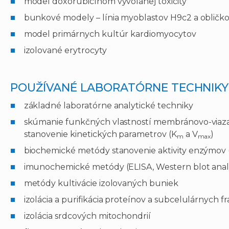
model doxorubicínom vyvolanej toxicity
bunkové modely – línia myoblastov H9c2 a oblič
model primárnych kultúr kardiomyocytov
izolované erytrocyty
POUŽÍVANÉ LABORATÓRNE TECHNIKY
základné laboratórne analytické techniky
skúmanie funkčných vlastností membránovo-viazan
stanovenie kinetických parametrov (K
a V
)
m
max
biochemické metódy stanovenie aktivity enzýmov 
imunochemické metódy (ELISA, Western blot analý
metódy kultivácie izolovaných buniek
izolácia a purifikácia proteínov a subcelulárnych fr
izolácia srdcových mitochondrií