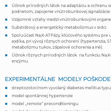
Účinok prírodných látok na adaptáciu a ochranu s
podnetom, zapojenie vnútrobunkovej signalizácie
Vzájomné vzťahy medzi vnútrobunkovými organe
Substrátový a energetický metabolizmus v srdci.
Spoluúčasť Na,K-ATPázy, kľúčového systému pre 
sodíka, pri vývoji rôznych ochorení (hypertenzia,
metabolizmu tukov, zápalové ochorenia a iné).
Účinok rôznych prírodných látok na funkciu Na,K
enzýmu.
EXPERIMENTÁLNE MODELY POŠKODE
streptozotocínom vyvolaný diabetes mellitus typu
model spontánnej hypertenzie
model „remote“ preconditioningu