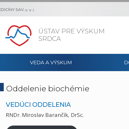
DICÍNY SAV,
v. v. i.
ÚSTAV PRE VÝSKUM
SRDCA
VEDA A VÝSKUM
D
Oddelenie biochémie
VEDÚCI ODDELENIA
RNDr. Miroslav Barančík, DrSc.